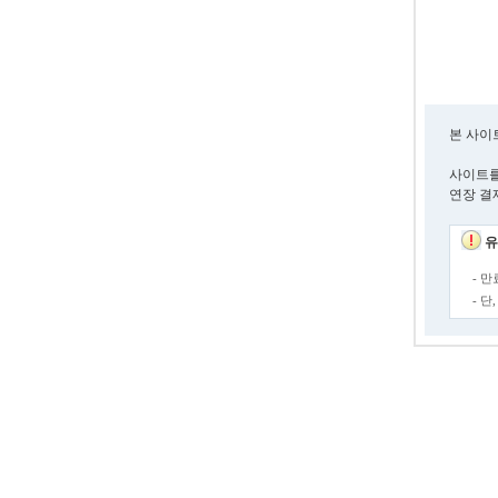
본 사이
사이트를
연장 결
유
- 
- 